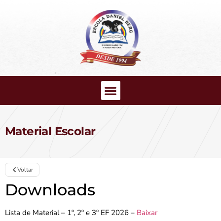
Material Escolar
Voltar
Downloads
Lista de Material – 1º, 2º e 3º EF 2026 –
Baixar